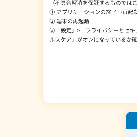
（不具合解消を保証するものでは
① アプリケーションの終了→再起動
② 端末の再起動
③「設定」>「プライバシーとセキ
ルスケア」がオンになっているか
なお、2月の景品の応募に関する救済
公園工事に伴うコースの変更につ
原宿・代々木コースに含まれる「
す。
アップデートのお知らせ
今回のアップデートにより、スタ
9/1以降すでに歩いたコースにつ