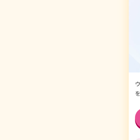
影響もございません。引き続きキ
熱中症にはご注意を！
ウォーキングを楽しむ際は、こまめ
変を感じた際は、無理をせず活動
アプリウォークキャンペーン実施
9月1日より、アプリウォークキャ
詳しくは
こちら
をご覧ください。
ユニバーサルウォーキング2026に
2025年のユニバーサルウォーキ
リニューアルしたサイトをぜひご